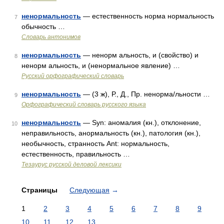
ненормальность
— естественность норма нормальность
7
обычность …
Словарь антонимов
ненормальность
— ненорм альность, и (свойство) и
8
ненорм альность, и (ненормальное явление) …
Русский орфографический словарь
ненормальность
— (3 ж), Р., Д., Пр. ненорма/льности …
9
Орфографический словарь русского языка
ненормальность
— Syn: аномалия (кн.), отклонение,
10
неправильность, анормальность (кн.), патология (кн.),
необычность, странность Ant: нормальность,
естественность, правильность …
Тезаурус русской деловой лексики
Страницы
Следующая
→
1
2
3
4
5
6
7
8
9
10
11
12
13